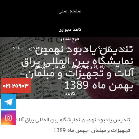
صفحه اصلی
کاغذ دیواری
طرح بندی
تندیس یادبود نهمین
مدرن
کلاسیک
برجسته
تصویری
سه بعدی
ساده
نمایشگاه بین المللی یراق
راه راه و چهارخونه
گل دار
آبرنگی
آلات و تجهیزات و مبلمان-
بهمن ماه 1389
کاربرد
طرح کودک
دخترانه
پسرانه
سالن پذیرایی
تندیس یادبود نهمین نمایشگاه بین المللی یراق آلات و
اتاق نشیمن
اداری
اتاق خواب
تجهیزات و مبلمان-بهمن ماه 1389